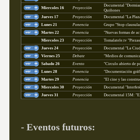
Documental "Dormiam
Miercoles 16
Proyección
Quiñones
Jueves 17
Proyección
Documental "La Plaz
Lunes 21
Ponencia
Grupo "Stop clausula
Martes 22
Ponencia
"Nuevas formas de ac
Miercoles 23
Proyección
Tomalatele.tv "Piezas
Jueves 24
Proyección
Documental "La Ciuda
Viernes 25
Debate
"Medios de comunicac
Sabado 26
Evento
"Circulo abierto de p
Lunes 28
Ponencia
"Documentación gráfi
Martes 29
Ponencia
"El cine y las constr
Miercoles 30
Proyección
Documental "Interferè
Jueves 31
Proyección
Documental 15M: "Ex
- Eventos futuros: