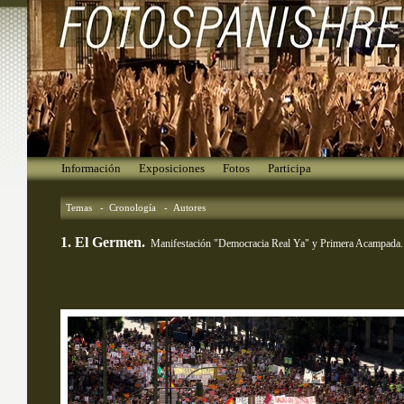
Información
Exposiciones
Fotos
Participa
Temas
- 
Cronología
- 
Autores
1. El Germen.
Manifestación "Democracia Real Ya" y Primera Acampada.