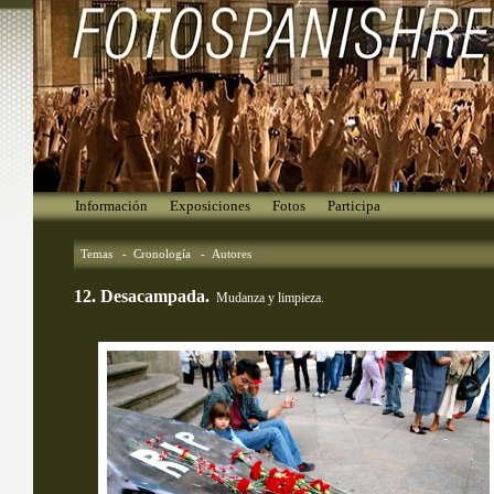
Información
Exposiciones
Fotos
Participa
Temas
- 
Cronología
- 
Autores
12. Desacampada.
Mudanza y limpieza.