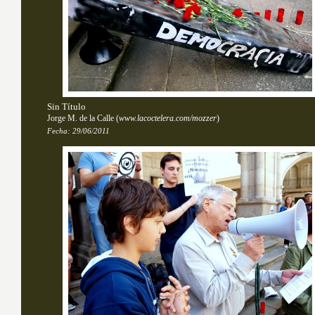
Sin Título
Jorge M. de la Calle
(
www.lacoctelera.com/mozzer
)
Fecha:
29/06/2011