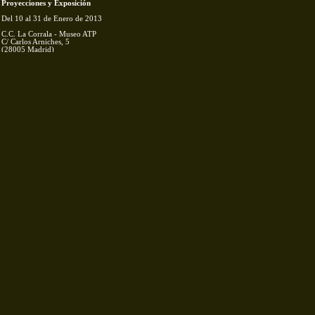
Proyecciones y Exposición
Del 10 al 31 de Enero de 2013
C.C. La Corrala - Museo ATP
C/ Carlos Arniches, 5
(28005 Madrid)
Tel. 91 497 65 02
Como llegar
Exposición fotográfica, ponencias,
debates y proyecciones. Contaremos con
la presencia de Zolia Gulin, Leo Bassi,
Olmo Calvo, G.I.L.A. Grupo de
intervencion, Juanjo Fernandez entre
otros, así como la emisión de varios cortos
y documentales
Ver más...
Spanish Revolution
Enclave de Libros
Exposición Fotográfica
Del 6 de Julio al 3 de Sep 2012
Enclave de Libros
C/ Relatores, 16
(28012 Madrid)
Tel. 91 369 46 49
Como llegar
Exposición donde diferentes personas
vinculadas a la fotografía han reunido su
arte para intentar recoger y documentar
en imágenes los momentos más
representativos del inicio del movimiento