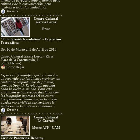
intento de agregar a todo el gremio de la
cultura y de la comunicación, pero
también a todos los ciudadanos.
Ver más...
Centro Cultural
García Lorca
Rivas
"Foto Spanish Revolution" - Exposición
Fotográfica
Del 16 de Marzo al 5 de Abril de 2013
Centro Cultural García Lorca - Rivas
Plaza de la Constitución, 1
(28521 Rivas)
Como llegar
Exposición fotográfica que nos muestra
un recorrido por los últimos movimientos
ciudadanos espontáneos de protesta,
como la Spanish Revolution, que han
dado la vuelta al mundo. Para esta
exposición se han creado diez lonas con
las fotografías impresas del colectivo
fotospanishrevolution.org, en la que se
pueden ver divididas por temáticas la
evolución de la protesta ciudadana...
Ver más...
Centro Cultural
'La Corrala'
Museo ATP - UAM
Ciclo de Ponencias, Debates,