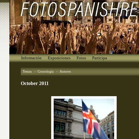
Información
Exposiciones
Fotos
Participa
Temas
- 
Cronología
- 
Autores
October 2011