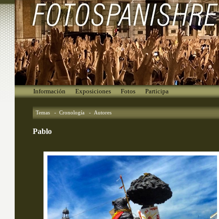
Información
Exposiciones
Fotos
Participa
Temas
- 
Cronología
- 
Autores
Pablo