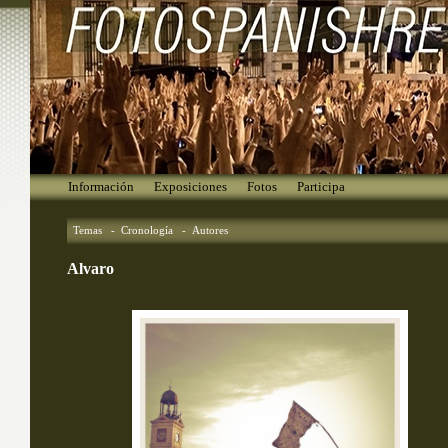
Información
Exposiciones
Fotos
Participa
Temas
- 
Cronología
- 
Autores
Alvaro